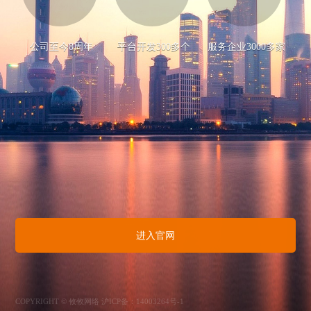
公司至今8周年
平台开发300多个
服务企业3000多家
进入官网
COPYRIGHT © 攸攸网络 沪ICP备：14003264号-1